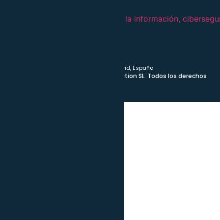
+34 912 530 621
info@qaleon.com
Calle Guadalquivir, 22, 28002 Madrid, España
© 2024 desarrollado por Qaleon Solution SL. Todos los derechos
reservados.