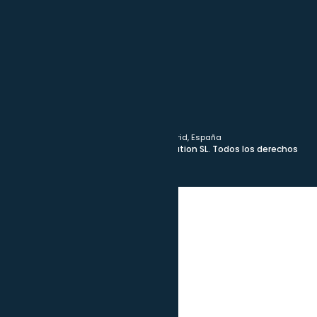
+34 912 530 621
info@qaleon.com
Calle Guadalquivir, 22, 28002 Madrid, España
© 2024 desarrollado por Qaleon Solution SL. Todos los derechos
reservados.